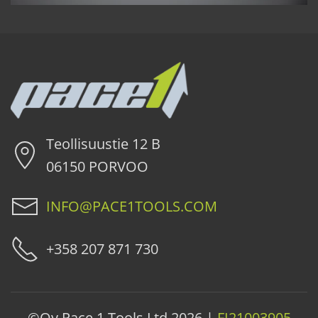
Teollisuustie 12 B
06150 PORVOO
INFO@PACE1TOOLS.COM
+358 207 871 730
©Oy Pace 1 Tools Ltd
2026 |
FI21003905